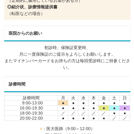
（定期的に服用しているお薬がある方）
◎紹介状、診療情報提供書
（転医などの場合）
医院からのお願い
初診時、保険証変更時、
月に一度保険証のご提示をよろしくお願いします。
またマイナンバーカードをお持ちの方は毎回受診時にご持参くださ
い。
診療時間
診療時間
月
火
水
木
金
土
日
9:00-13:00
●
●
●
●
●
●
●
16:00-19:30
●
●
●
●
●
●
●
18:00-19:30
／
／
／
／
／
●
●
20:00-22:00
●
●
●
●
●
／
／
■
：医大医師（9:00～12:00）