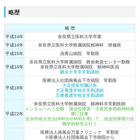
略歴
略 歴
平成14年
奈良県立医科大学卒業
平成14年
奈良県立医科大学附属病院精神科 研修医
平成15年
浅香山病院 常勤医
奈良県立医科大学附属病院 救命救急センター勤務
平成16年
奈良県立医科大学附属病院 精神科医員
畿央大学非常勤講師
医療法人社団南風会下市病院 常勤医
大淀授産所嘱託医
平成18年
大淀養護学校非常勤講師
五條看護学校非常勤講師
奈良県立医科大学附属病院 精神科非常勤医師
メンタルヘルス全般・強迫性障害・児童思春期精神科医
平成22年
療に従事
近赤外線分光法(NIRS)やMRIを用いて、強迫性障害の生
物学的研究を行う
医療法人南風会万葉クリニック 常勤医
※医療法人社団南風会下市病院から