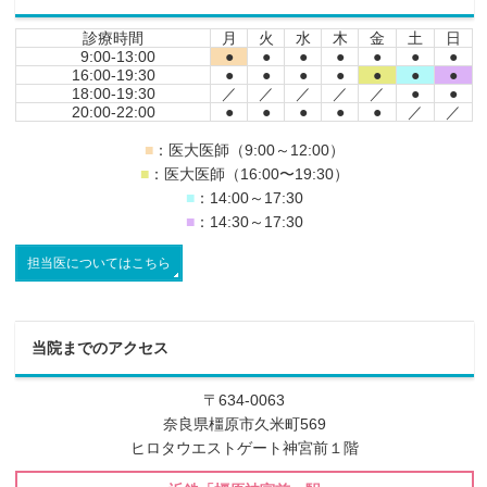
診療時間
月
火
水
木
金
土
日
9:00-13:00
●
●
●
●
●
●
●
16:00-19:30
●
●
●
●
●
●
●
18:00-19:30
／
／
／
／
／
●
●
20:00-22:00
●
●
●
●
●
／
／
■
：医大医師（9:00～12:00）
■
：医大医師（16:00〜19:30）
■
：14:00～17:30
■
：14:30～17:30
担当医についてはこちら
当院までのアクセス
〒634-0063
奈良県橿原市久米町569
ヒロタウエストゲート神宮前１階