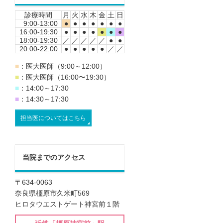
診療時間
月
火
水
木
金
土
日
9:00-13:00
●
●
●
●
●
●
●
16:00-19:30
●
●
●
●
●
●
●
18:00-19:30
／
／
／
／
／
●
●
20:00-22:00
●
●
●
●
●
／
／
■
：医大医師（9:00～12:00）
■
：医大医師（16:00〜19:30）
■
：14:00～17:30
■
：14:30～17:30
担当医についてはこちら
当院までのアクセス
〒634-0063
奈良県橿原市久米町569
ヒロタウエストゲート神宮前１階