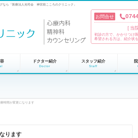
グなら「医療法人光司会 神宮前こころのクリニック」
0744
お問合せ
[ 
初診の方で、かかりつけ
希望される方は、紹介状
容
ドクター紹介
スタッフ紹介
院
al
Doctor
Staff
診療時間が変更になります
なります